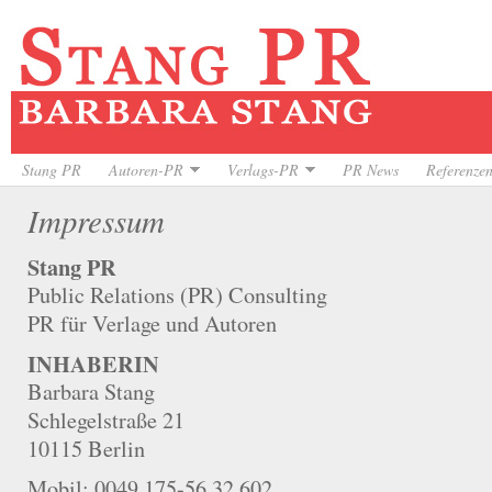
Stang PR
Autoren-PR
Verlags-PR
PR News
Referenze
Impressum
Stang PR
Public Relations (PR) Consulting
PR für Verlage und Autoren
INHABERIN
Barbara Stang
Schlegelstraße 21
10115 Berlin
Mobil: 0049 175-56 32 602