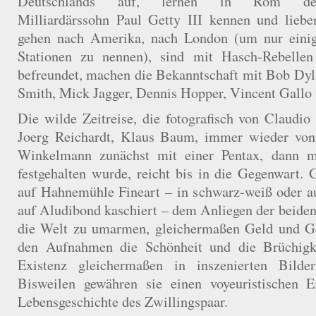
Deutschlands auf, lernen in Rom de
Milliardärssohn Paul Getty III kennen und liebe
gehen nach Amerika, nach London (um nur eini
Stationen zu nennen), sind mit Hasch-Rebel
befreundet, machen die Bekanntschaft mit Bob Dyl
Smith, Mick Jagger, Dennis Hopper, Vincent Gallo 
Die wilde Zeitreise, die fotografisch von Claudi
Joerg Reichardt, Klaus Baum, immer wieder von 
Winkelmann zunächst mit einer Pentax, dann 
festgehalten wurde, reicht bis in die Gegenwart.
auf Hahnemühle Fineart – in schwarz-weiß oder au
auf Aludibond kaschiert – dem Anliegen der beiden
die Welt zu umarmen, gleichermaßen Geld und Gei
den Aufnahmen die Schönheit und die Brüchigk
Existenz gleichermaßen in inszenierten Bilder
Bisweilen gewähren sie einen voyeuristischen Ei
Lebensgeschichte des Zwillingspaar.